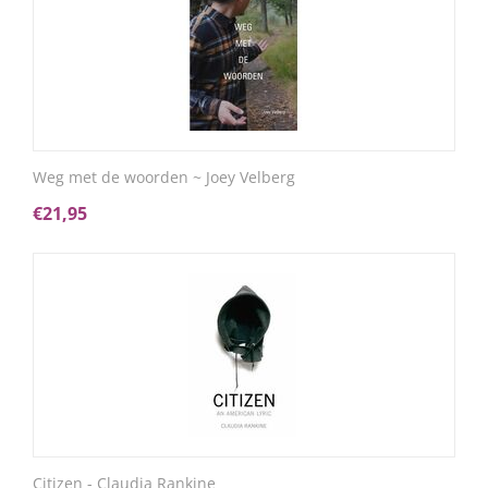
Weg met de woorden ~ Joey Velberg
€
21,95
Citizen - Claudia Rankine