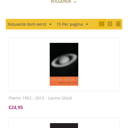
VOLGENDE
Nieuwste item eerst
15 Per pagina
Poems 1962 - 2012 - Louise Glück
€
24,95