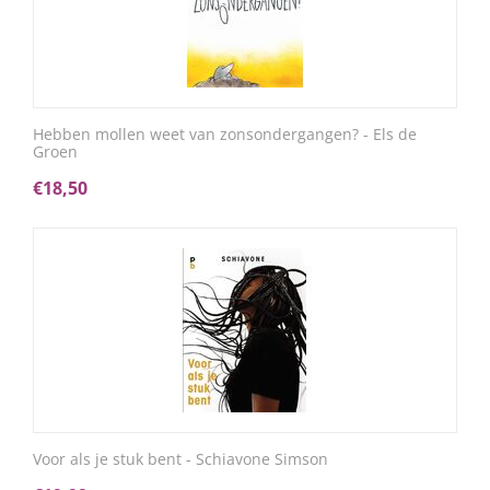
Hebben mollen weet van zonsondergangen? - Els de
Groen
€
18,50
Voor als je stuk bent - Schiavone Simson