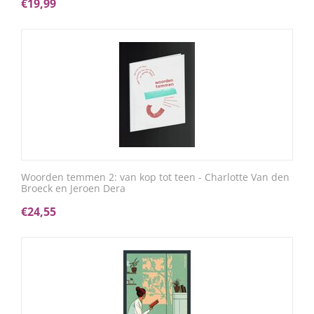
€
19,99
Woorden temmen 2: van kop tot teen - Charlotte Van den
Broeck en Jeroen Dera
€
24,55