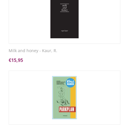
Milk and honey - Kaur, R.
€
15,95