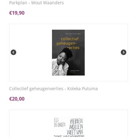
Parkplan - Wout Waanders
€
19,90
Collectief geheugenverlies - Koleka Putuma
€
20,00