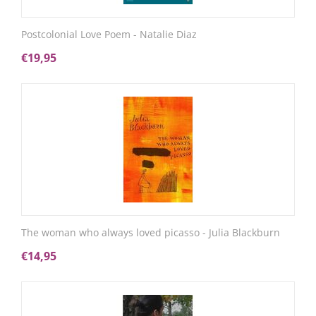
Postcolonial Love Poem - Natalie Diaz
€
19,95
The woman who always loved picasso - Julia Blackburn
€
14,95