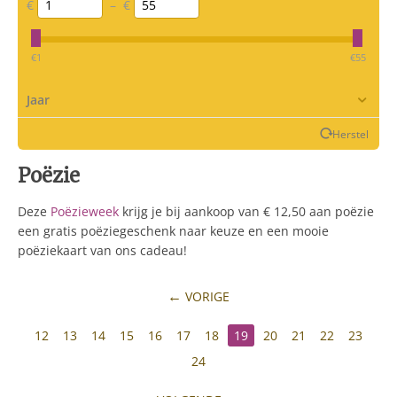
€
–
€
‎€
1
‎€
55
Jaar
Herstel
Poëzie
Deze
Poëzieweek
krijg je bij aankoop van € 12,50 aan poëzie
een gratis poëziegeschenk naar keuze en een mooie
poëziekaart van ons cadeau!
VORIGE
12
13
14
15
16
17
18
19
20
21
22
23
24