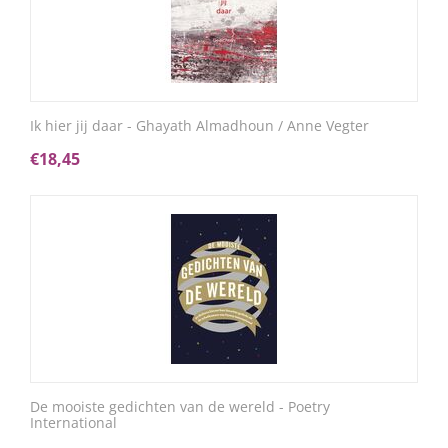
Ik hier jij daar - Ghayath Almadhoun / Anne Vegter
€
18,45
De mooiste gedichten van de wereld - Poetry
International