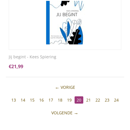
Jij begint - Kees Spiering
€
21,99
VORIGE
13
14
15
16
17
18
19
20
21
22
23
24
VOLGENDE