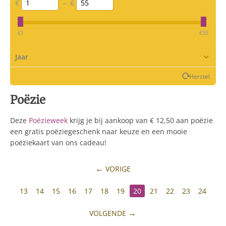
€
–
€
‎€
1
‎€
55
Jaar
Herstel
Poëzie
Deze
Poëzieweek
krijg je bij aankoop van € 12,50 aan poëzie
een gratis poëziegeschenk naar keuze en een mooie
poëziekaart van ons cadeau!
VORIGE
13
14
15
16
17
18
19
20
21
22
23
24
VOLGENDE