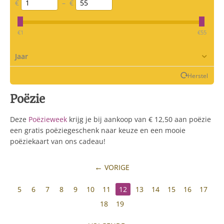
€
–
€
‎€
1
‎€
55
Jaar
Herstel
Poëzie
Deze
Poëzieweek
krijg je bij aankoop van € 12,50 aan poëzie
een gratis poëziegeschenk naar keuze en een mooie
poëziekaart van ons cadeau!
VORIGE
5
6
7
8
9
10
11
12
13
14
15
16
17
18
19