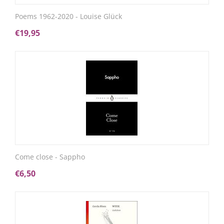
Poems 1962-2020 - Louise Glück
€
19,95
Come close - Sappho
€
6,50