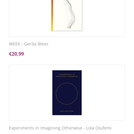
WEEK - Gerda Blees
€
20,99
Experiments in Imagining Otherwise - Lola Olufemi