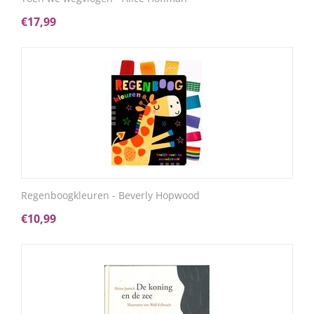
€
17,99
Regenboogkleuren - Beverly Hopwood
€
10,99