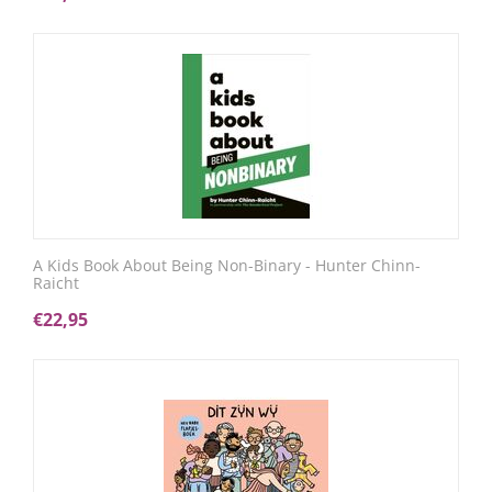
A Kids Book About Being Non-Binary - Hunter Chinn-
Raicht
€
22,95