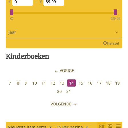
€
–
€
‎€
0
‎€
39.99
Jaar
Herstel
Kinderboeken
VORIGE
7
8
9
10
11
12
13
14
15
16
17
18
19
20
21
VOLGENDE
Nieuwste item eerst
15 Per pagina