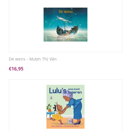
De wens - Mượn Thị Văn
€
16,95