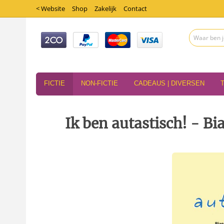
< Website
Shop
Zakelijk
Contact
FICTIE
NON-FICTIE
CADEAUS | DIVERSEN
Ik ben autastisch! - B