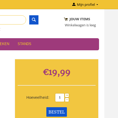
Mijn profiel
JOUW ITEMS
Winkelwagen is leeg
r
OEKEN
STANDS
€
19,99
+
Hoeveelheid:
−
BESTEL