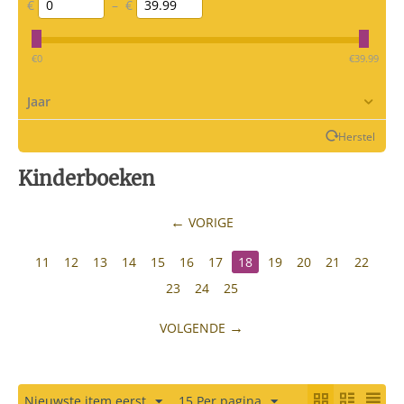
€
–
€
‎€
0
‎€
39.99
Jaar
Herstel
Kinderboeken
VORIGE
11
12
13
14
15
16
17
18
19
20
21
22
23
24
25
VOLGENDE
Nieuwste item eerst
15 Per pagina