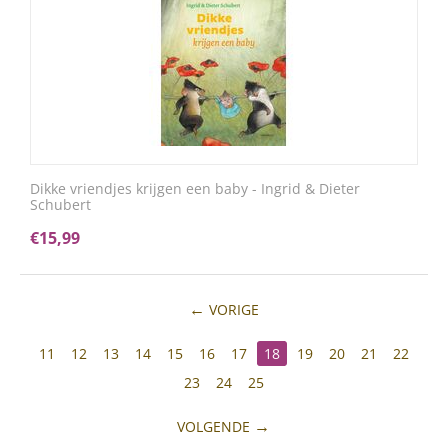
Dikke vriendjes krijgen een baby - Ingrid & Dieter
Schubert
€
15,99
VORIGE
11
12
13
14
15
16
17
18
19
20
21
22
23
24
25
VOLGENDE