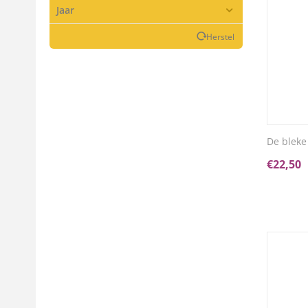
Jaar
Herstel
De blek
€
22,50