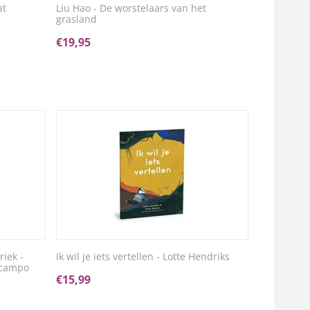
at
Liu Hao - De worstelaars van het
grasland
€
19,95
iek -
Ik wil je iets vertellen - Lotte Hendriks
ocampo
€
15,99