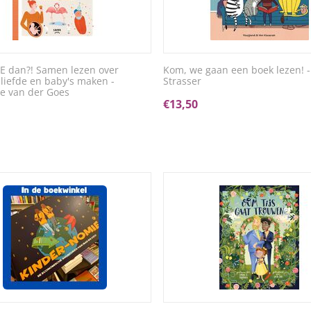
 dan?! Samen lezen over
Kom, we gaan een boek lezen! 
 liefde en baby's maken -
Strasser
ne van der Goes
€
13,50