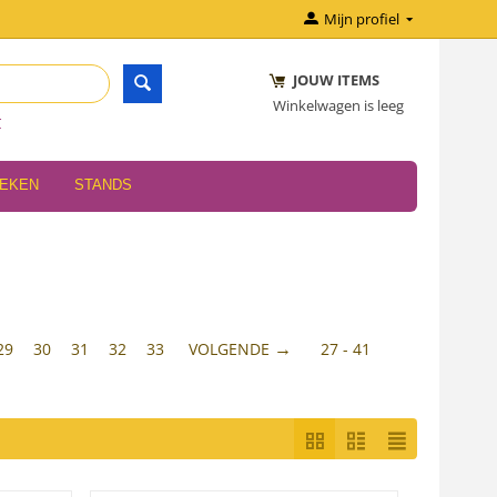
Mijn profiel
JOUW ITEMS
Winkelwagen is leeg
r
OEKEN
STANDS
29
30
31
32
33
VOLGENDE
27 - 41