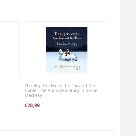
The Boy, the Mole, the Fox and the
Horse: The Animated Story - Charlie
Mackesy
€
28,99