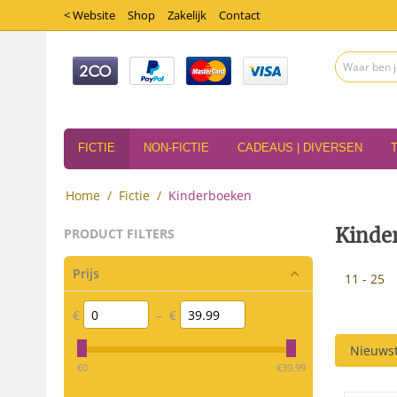
< Website
Shop
Zakelijk
Contact
FICTIE
NON-FICTIE
CADEAUS | DIVERSEN
Home
/
Fictie
/
Kinderboeken
Kinde
PRODUCT FILTERS
Prijs
11 - 25
€
–
€
Nieuwst
‎€
0
‎€
39.99