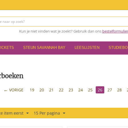
Kun je niet vinden wat je zoekt? Gebruik dan ons
bestelformulie
TICKETS
STEUN SAVANNAH BAY
LEESLIJSTEN
STUDIEB
rboeken
VORIGE
19
20
21
22
23
24
25
26
27
28
e item eerst
15 Per pagina