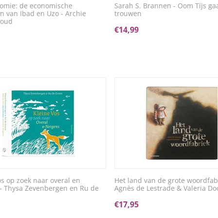
nomie: de economische
Sarah S. Brannen - Oom Tijs ga
n van Ibad en Uzo - Archie
trouwen
woud
€
14,99
os op zoek naar overal en
Het land van de grote woordfabr
- Thysa Zevenbergen en Ru de
Agnès de Lestrade & Valeria D
€
17,95