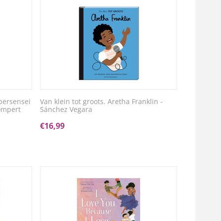
persensei
Van klein tot groots. Aretha Franklin -
ompert
Sánchez Vegara
€
16,99