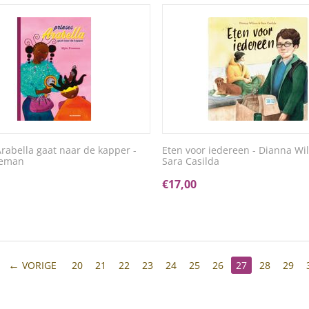
Arabella gaat naar de kapper -
Eten voor iedereen - Dianna Wi
eeman
Sara Casilda
€
17,00
VORIGE
20
21
22
23
24
25
26
27
28
29