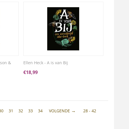
lson &
Ellen Heck - A is van Bij
€
18,99
30
31
32
33
34
VOLGENDE
28 - 42