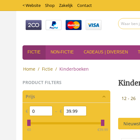
< Website
Shop
Zakelijk
Contact
FICTIE
NON-FICTIE
CADEAUS | DIVERSEN
Home
/
Fictie
/
Kinderboeken
Kinde
PRODUCT FILTERS
Prijs
12 - 26
€
–
€
Nieuwst
‎€
0
‎€
39.99