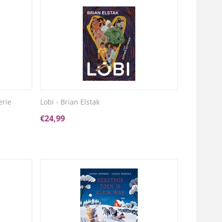
erie
Lobi - Brian Elstak
€
24,99