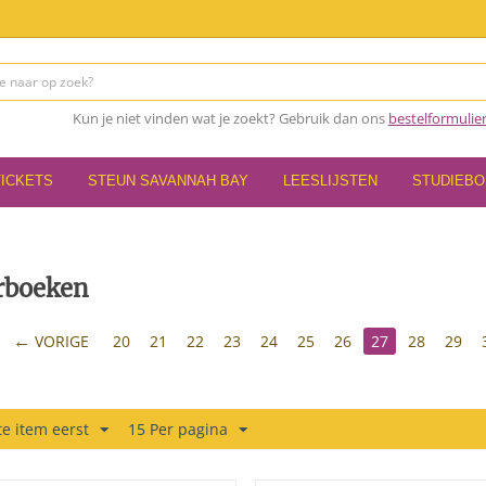
Kun je niet vinden wat je zoekt? Gebruik dan ons
bestelformulie
TICKETS
STEUN SAVANNAH BAY
LEESLIJSTEN
STUDIEB
rboeken
VORIGE
20
21
22
23
24
25
26
27
28
29
e item eerst
15 Per pagina