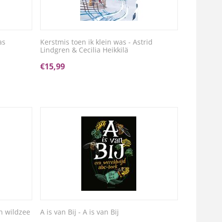
as
Kerstmis toen ik klein was - Astrid
Lindgren & Cecilia Heikkilä
€
15,99
n wildzee
A is van Bij - A is van Bij