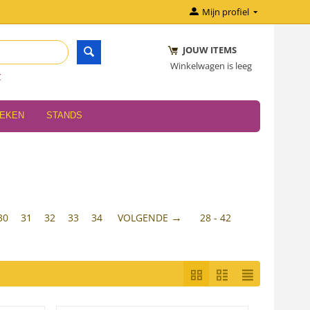
Mijn profiel
JOUW ITEMS
Winkelwagen is leeg
r
OEKEN
STANDS
30
31
32
33
34
VOLGENDE
28 - 42