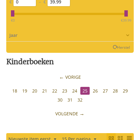
€
–
€
‎€
0
‎€
39.99
Jaar
Herstel
Kinderboeken
VORIGE
18
19
20
21
22
23
24
25
26
27
28
29
30
31
32
VOLGENDE
Nieuwste item eerst
15 Per pagina