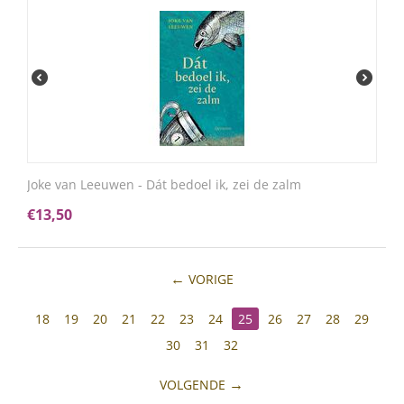
Joke van Leeuwen - Dát bedoel ik, zei de zalm
€
13,50
VORIGE
18
19
20
21
22
23
24
25
26
27
28
29
30
31
32
VOLGENDE