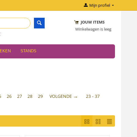
Mijn profiel
JOUW ITEMS
Winkelwagen is leeg
r
OEKEN
STANDS
5
26
27
28
29
VOLGENDE
23 - 37