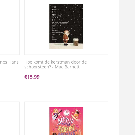
rnes Hans
Hoe komt de kerstman door de
schoorsteen? - Mac Barnett
€
15,99