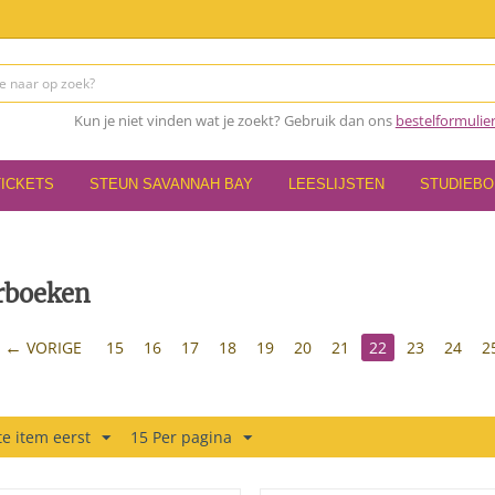
Kun je niet vinden wat je zoekt? Gebruik dan ons
bestelformulie
TICKETS
STEUN SAVANNAH BAY
LEESLIJSTEN
STUDIEB
rboeken
VORIGE
15
16
17
18
19
20
21
22
23
24
2
e item eerst
15 Per pagina