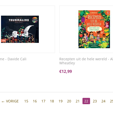
ne - Davide Cali
Recepten uit de hele wereld - A
Wheatley
€
12,99
VORIGE
15
16
17
18
19
20
21
22
23
24
2