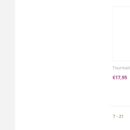
Tourmali
€
17,95
7 - 21