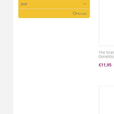
Jaar
Herstel
The Snai
Donalds
€
11,95