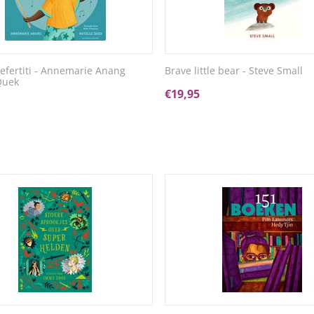
Nefertiti - Annemarie Anang
Brave little bear - Steve Small
Quek
€
19,95