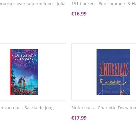
prookjes over superhelden - Julia
151 boeken - Pim Lammers & He
€
16,99
en van opa - Saskia de Jong
Sinterklaas - Charlotte Demato
€
17,99