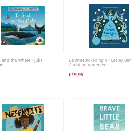
l and the Whale - Julia
De sneeuwkoningin - Lesley Ba
on
Christian Andersen
€
19,95