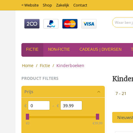
< Website
Shop
Zakelijk
Contact
FICTIE
NON-FICTIE
CADEAUS | DIVERSEN
Home
/
Fictie
/
Kinderboeken
Kinde
PRODUCT FILTERS
Prijs
7 - 21
€
–
€
Nieuwst
‎€
0
‎€
39.99