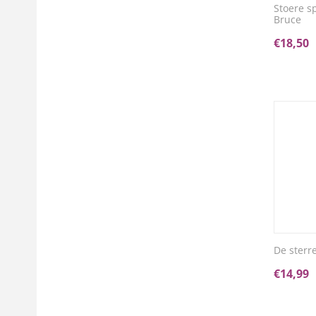
Stoere s
Bruce
€
18,50
De sterr
€
14,99