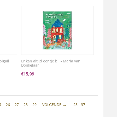
bigail
Er kan altijd eentje bij - Maria van
Donkelaar
€
15,99
5
26
27
28
29
VOLGENDE
23 - 37