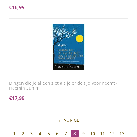
€
16,99
Dingen die je alleen ziet als je er de tijd voor neemt -
Haemin Sunim
€
17,99
VORIGE
1
2
3
4
5
6
7
8
9
10
11
12
13