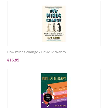
How minds change - David McRaney
€
16,95