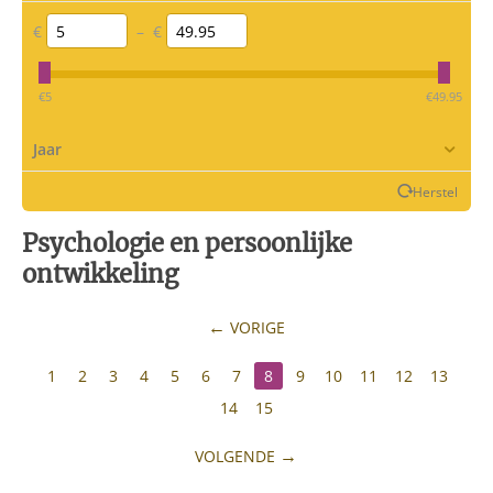
€
–
€
‎€
5
‎€
49.95
Jaar
Herstel
Psychologie en persoonlijke
ontwikkeling
VORIGE
1
2
3
4
5
6
7
8
9
10
11
12
13
14
15
VOLGENDE