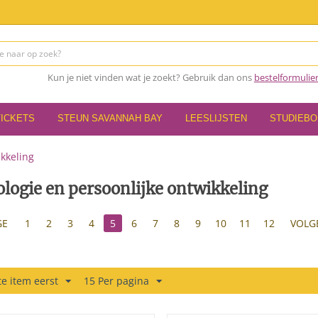
Kun je niet vinden wat je zoekt? Gebruik dan ons
bestelformulie
TICKETS
STEUN SAVANNAH BAY
LEESLIJSTEN
STUDIEB
ikkeling
logie en persoonlijke ontwikkeling
GE
1
2
3
4
5
6
7
8
9
10
11
12
VOLG
e item eerst
15 Per pagina