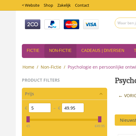
< Website
Shop
Zakelijk
Contact
FICTIE
NON-FICTIE
CADEAUS | DIVERSEN
Home
/
Non-Fictie
/
Psychologie en persoonlijke ontw
Psycho
PRODUCT FILTERS
Prijs
VORI
€
–
€
Nieuwst
‎€
5
‎€
49.95