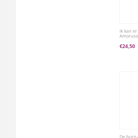
Ik kan er
Amorus
€
24,50
De burn-