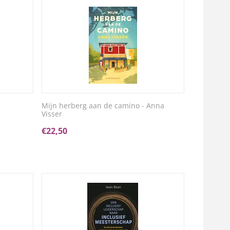
Mijn herberg aan de camino - Anna
Visser
€
22,50