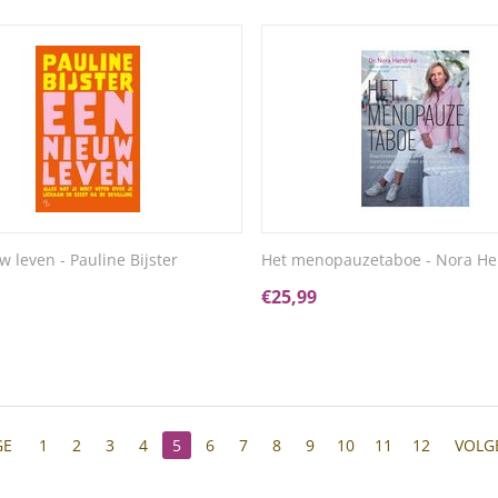
w leven - Pauline Bijster
Het menopauzetaboe - Nora He
€
25,99
GE
1
2
3
4
5
6
7
8
9
10
11
12
VOLG