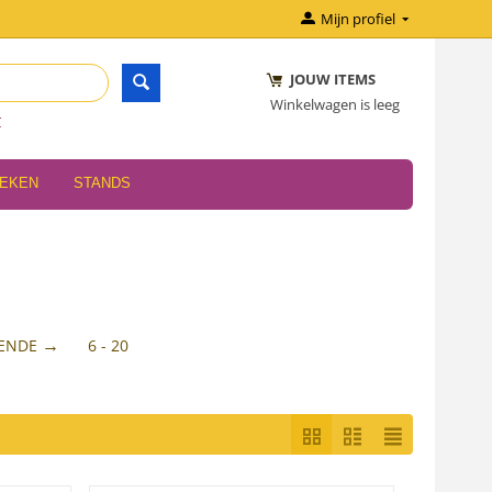
Mijn profiel
JOUW ITEMS
Winkelwagen is leeg
r
OEKEN
STANDS
ENDE
6 - 20