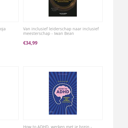
oja
Van inclusief leiderschap naar inclusief
meesterschap - Iwan Bean
€
34,99
How to ADHD, werken met je brein -