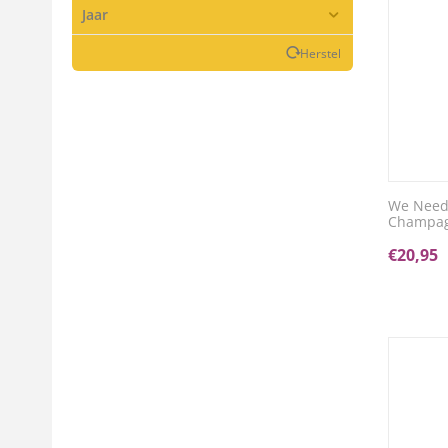
Jaar
Herstel
We Need
Champa
€
20,95