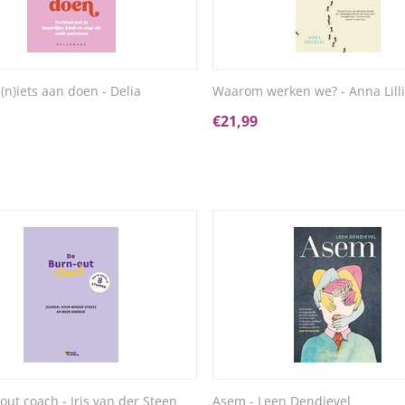
 (n)iets aan doen - Delia
Waarom werken we? - Anna Lilli
o
€
21,99
out coach - Iris van der Steen
Asem - Leen Dendievel