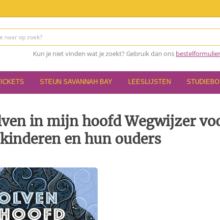
Kun je niet vinden wat je zoekt? Gebruik dan ons
bestelformulie
TICKETS
STEUN SAVANNAH BAY
LEESLIJSTEN
STUDIEB
lven in mijn hoofd Wegwijzer vo
 kinderen en hun ouders