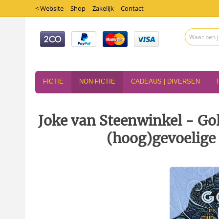
< Website
Shop
Zakelijk
Contact
FICTIE
NON-FICTIE
CADEAUS | DIVERSEN
Joke van Steenwinkel - Go
(hoog)gevoelige