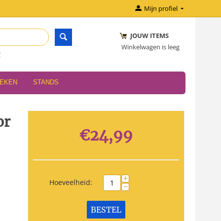
Mijn profiel
JOUW ITEMS
Winkelwagen is leeg
r
OEKEN
STANDS
or
€
24,99
+
Hoeveelheid:
−
BESTEL