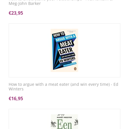
Meg-John Barker
€
23,95
How to argue with a meat eater (and win every time) - Ed
Winters
€
16,95