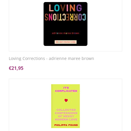
Loving Corrections - adrienne maree brown
€
21,95