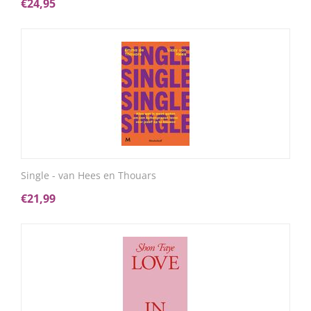
€
24,95
Single - van Hees en Thouars
€
21,99