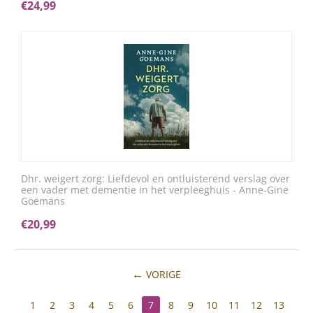
€
24,99
Dhr. weigert zorg: Liefdevol en ontluisterend verslag over
een vader met dementie in het verpleeghuis - Anne-Gine
Goemans
€
20,99
VORIGE
1
2
3
4
5
6
7
8
9
10
11
12
13