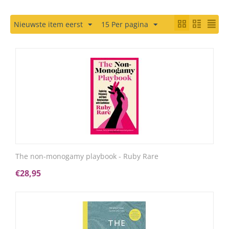
Nieuwste item eerst
15 Per pagina
The non-monogamy playbook - Ruby Rare
€
28,95