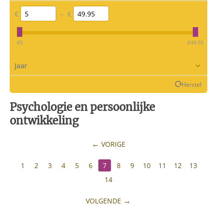
€
–
€
‎€
5
‎€
49.95
Jaar
Herstel
Psychologie en persoonlijke
ontwikkeling
VORIGE
1
2
3
4
5
6
7
8
9
10
11
12
13
14
VOLGENDE