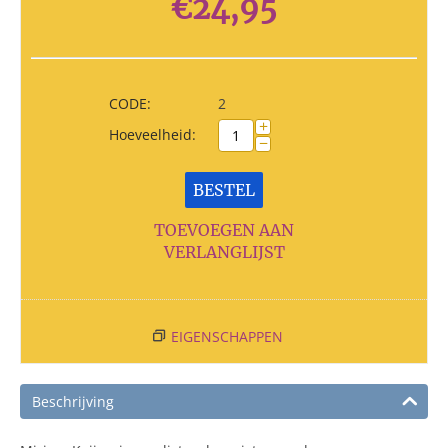
€
24,95
CODE:
2
+
Hoeveelheid:
−
BESTEL
TOEVOEGEN AAN
VERLANGLIJST
EIGENSCHAPPEN
Beschrijving