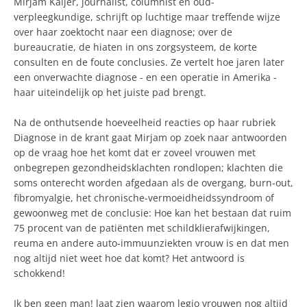
Mirjam Kaijer, journalist, columnist en oud-
verpleegkundige, schrijft op luchtige maar treffende wijze
over haar zoektocht naar een diagnose; over de
bureaucratie, de hiaten in ons zorgsysteem, de korte
consulten en de foute conclusies. Ze vertelt hoe jaren later
een onverwachte diagnose - en een operatie in Amerika -
haar uiteindelijk op het juiste pad brengt.
Na de onthutsende hoeveelheid reacties op haar rubriek
Diagnose in de krant gaat Mirjam op zoek naar antwoorden
op de vraag hoe het komt dat er zoveel vrouwen met
onbegrepen gezondheidsklachten rondlopen; klachten die
soms onterecht worden afgedaan als de overgang, burn-out,
fibromyalgie, het chronische-vermoeidheidssyndroom of
gewoonweg met de conclusie: Hoe kan het bestaan dat ruim
75 procent van de patiënten met schildklierafwijkingen,
reuma en andere auto-immuunziekten vrouw is en dat men
nog altijd niet weet hoe dat komt? Het antwoord is
schokkend!
Ik ben geen man! laat zien waarom legio vrouwen nog altijd