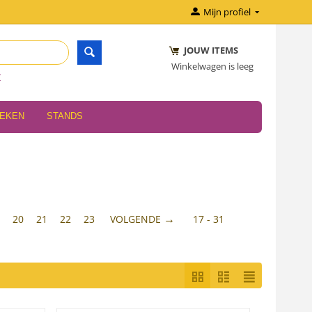
Mijn profiel
JOUW ITEMS
Winkelwagen is leeg
r
OEKEN
STANDS
9
20
21
22
23
VOLGENDE
17 - 31