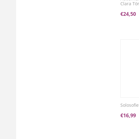
Clara Tö
€
24,50
Solosofi
€
16,99