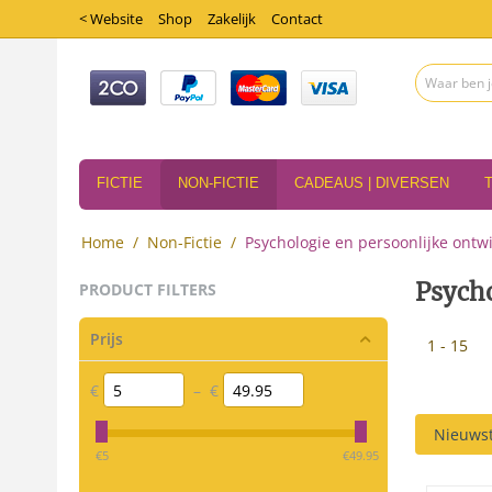
< Website
Shop
Zakelijk
Contact
FICTIE
NON-FICTIE
CADEAUS | DIVERSEN
Home
/
Non-Fictie
/
Psychologie en persoonlijke ontw
Psycho
PRODUCT FILTERS
Prijs
1 - 15
€
–
€
Nieuwst
‎€
5
‎€
49.95