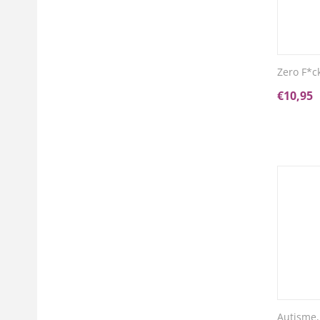
Zero F*c
€
10,95
Autisme,