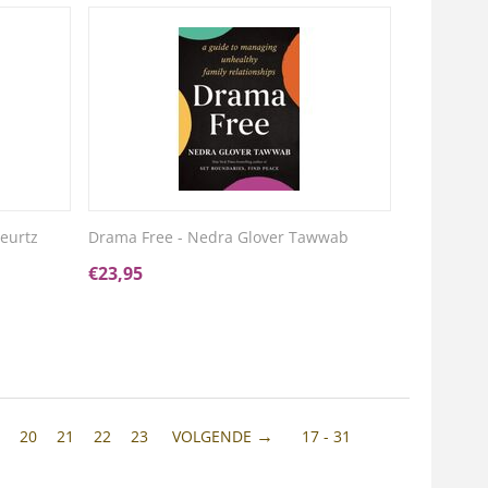
Geurtz
Drama Free - Nedra Glover Tawwab
€
23,95
9
20
21
22
23
VOLGENDE
17 - 31