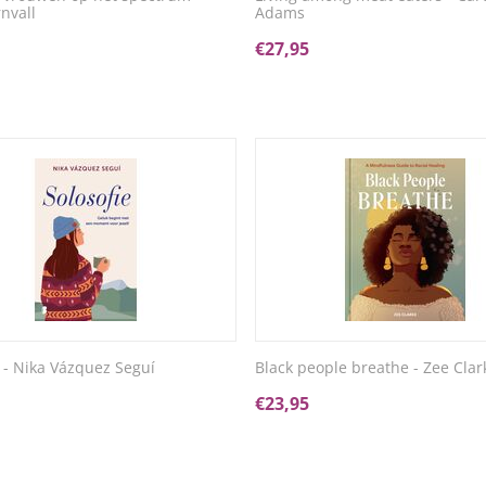
rnvall
Adams
€
27,95
e - Nika Vázquez Seguí
Black people breathe - Zee Clar
€
23,95