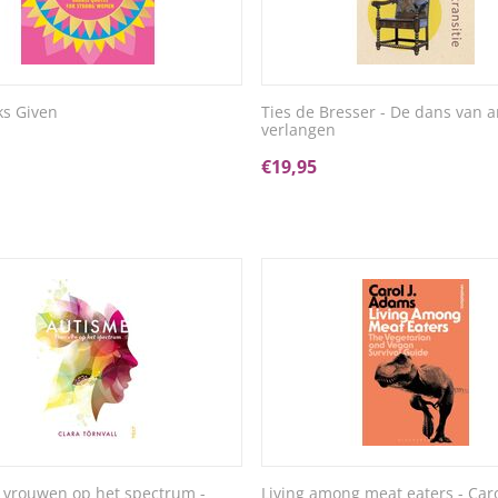
ks Given
Ties de Bresser - De dans van a
verlangen
€
19,95
 vrouwen op het spectrum -
Living among meat eaters - Carol