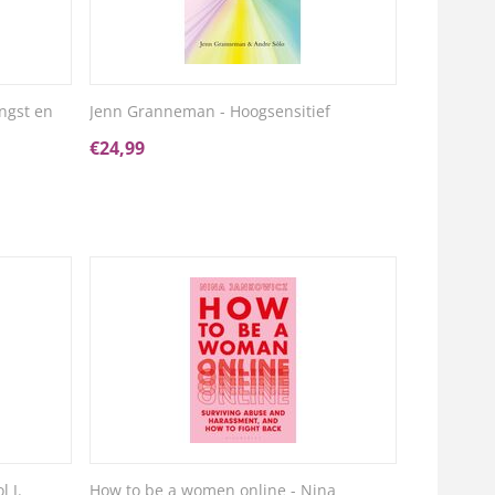
ngst en
Jenn Granneman - Hoogsensitief
€
24,99
 J.
How to be a women online - Nina