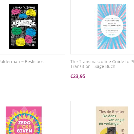
Polderman ~ Beslisbos
The Transmasculine Guide to Ph
Transition - Sage Buch
€
23,95