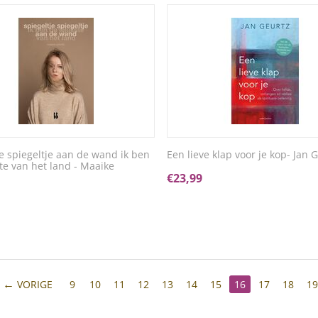
je spiegeltje aan de wand ik ben
Een lieve klap voor je kop- Jan 
ste van het land - Maaike
€
23,99
VORIGE
9
10
11
12
13
14
15
16
17
18
1