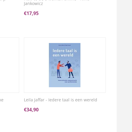
Jankowicz
€
17,95
ke
Leila Jaffar - Iedere taal is een wereld
€
34,90