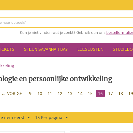
Kun je niet vinden wat je zoekt? Gebruik dan ons
bestelformulie
TICKETS
STEUN SAVANNAH BAY
LEESLIJSTEN
STUDIEB
ikkeling
logie en persoonlijke ontwikkeling
VORIGE
9
10
11
12
13
14
15
16
17
18
1
e item eerst
15 Per pagina