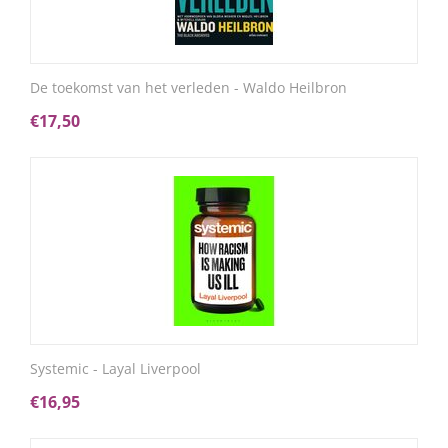
De toekomst van het verleden - Waldo Heilbron
€
17,50
Systemic - Layal Liverpool
€
16,95