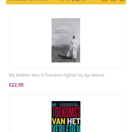
My Mother Was A Freedom Fighter by Aja Monet
€
22,95