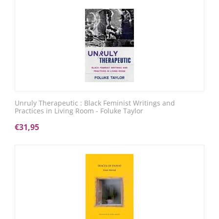
Unruly Therapeutic : Black Feminist Writings and
Practices in Living Room - Foluke Taylor
€
31,95