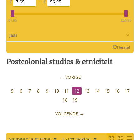
€
–
€
‎€
7.95
‎€
56.95
Jaar
Herstel
Postcolonial studies & etniciteit
VORIGE
5
6
7
8
9
10
11
12
13
14
15
16
17
18
19
VOLGENDE
Nieuwste item eerst
15 Per pagina