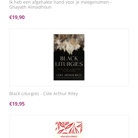
Ik heb een afgehakte hand voor je meegenomen -
Ghayath Almadhoun
€
19,90
Black Liturgies - Cole Arthur Riley
€
19,95