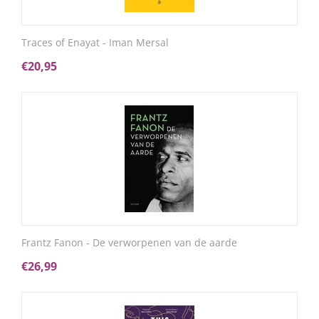
Traces of Enayat - Iman Mersal
€
20,95
Frantz Fanon - De verworpenen van de aarde
€
26,99