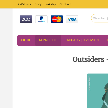
< Website
Shop
Zakelijk
Contact
FICTIE
NON-FICTIE
CADEAUS | DIVERSEN
Outsiders 