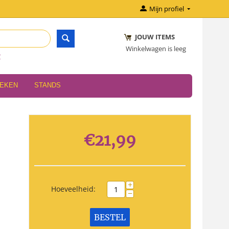
Mijn profiel
JOUW ITEMS
Winkelwagen is leeg
r
OEKEN
STANDS
€
21,99
+
Hoeveelheid:
−
BESTEL