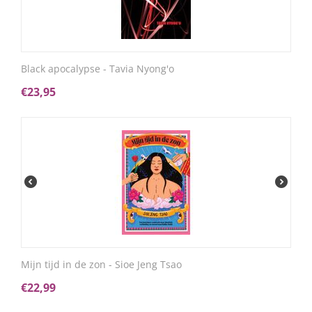
Black apocalypse - Tavia Nyong'o
€
23,95
Mijn tijd in de zon - Sioe Jeng Tsao
€
22,99