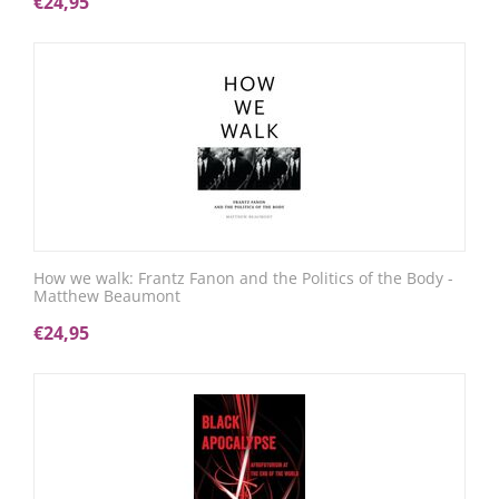
€
24,95
How we walk: Frantz Fanon and the Politics of the Body -
Matthew Beaumont
€
24,95