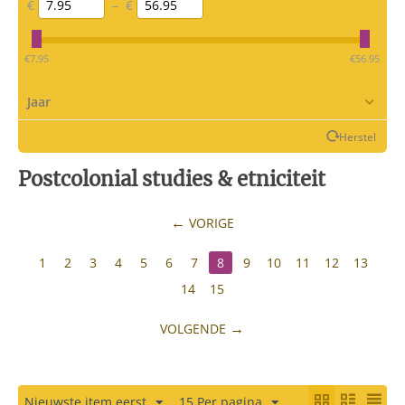
€
–
€
‎€
7.95
‎€
56.95
Jaar
Herstel
Postcolonial studies & etniciteit
VORIGE
1
2
3
4
5
6
7
8
9
10
11
12
13
14
15
VOLGENDE
Nieuwste item eerst
15 Per pagina