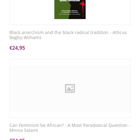
Black anarchism and the black radical tradition - Atticus
Bagby-Williams
€
24,95
Can Feminism be African? : A Most Paradoxical Question -
Minna Salami