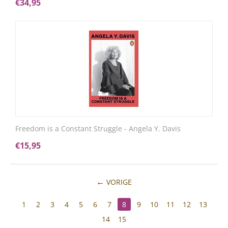
€
34,95
Freedom is a Constant Struggle - Angela Y. Davis
€
15,95
VORIGE
1
2
3
4
5
6
7
8
9
10
11
12
13
14
15