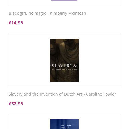
Black girl, no magic - Kimberly McIntosh
€
14,95
Slavery and the Invention of Dutch Art - Caroline Fowler
€
32,95