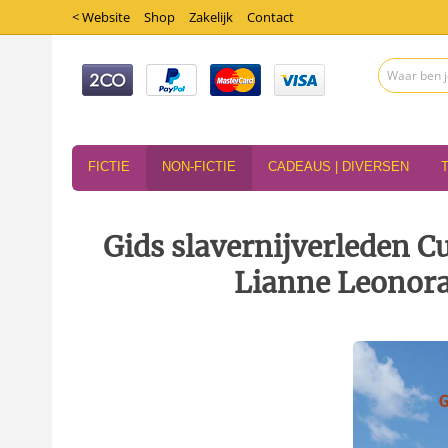
< Website
Shop
Zakelijk
Contact
FICTIE
NON-FICTIE
CADEAUS | DIVERSEN
Gids slavernijverleden C
Lianne Leonora