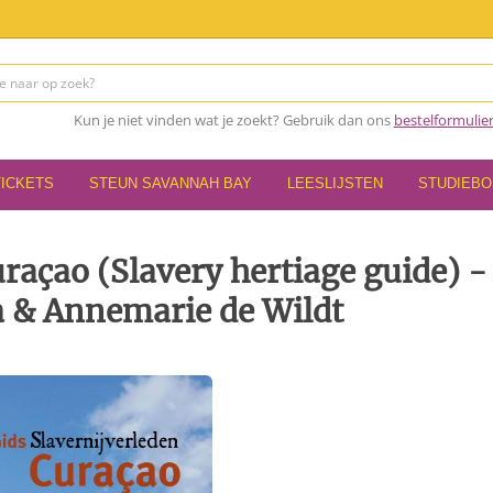
Kun je niet vinden wat je zoekt? Gebruik dan ons
bestelformulie
TICKETS
STEUN SAVANNAH BAY
LEESLIJSTEN
STUDIEB
uraçao (Slavery hertiage guide) -
 & Annemarie de Wildt