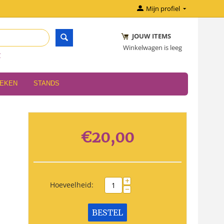
Mijn profiel
JOUW ITEMS
Winkelwagen is leeg
r
OEKEN
STANDS
€
20,00
+
Hoeveelheid:
−
BESTEL