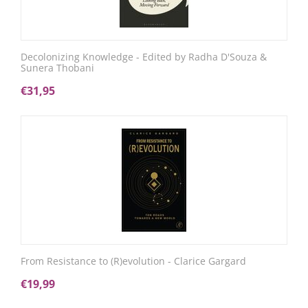
Decolonizing Knowledge - Edited by Radha D'Souza &
Sunera Thobani
€
31,95
From Resistance to (R)evolution - Clarice Gargard
€
19,99