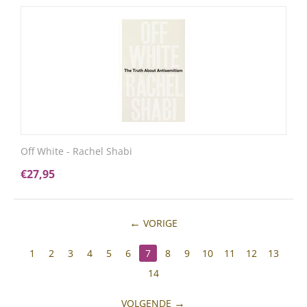
Off White - Rachel Shabi
€
27,95
VORIGE
1
2
3
4
5
6
7
8
9
10
11
12
13
14
VOLGENDE