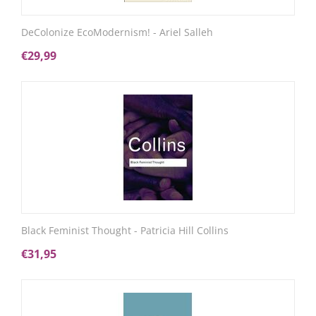
DeColonize EcoModernism! - Ariel Salleh
€
29,99
Black Feminist Thought - Patricia Hill Collins
€
31,95