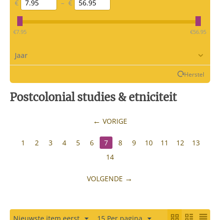
€
–
€
‎€
7.95
‎€
56.95
Jaar
Herstel
Postcolonial studies & etniciteit
VORIGE
1
2
3
4
5
6
7
8
9
10
11
12
13
14
VOLGENDE
Nieuwste item eerst
15 Per pagina