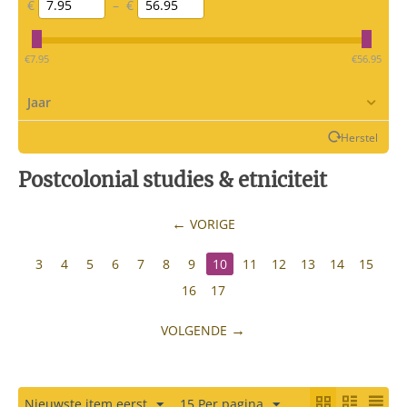
€
–
€
‎€
7.95
‎€
56.95
Jaar
Herstel
Postcolonial studies & etniciteit
VORIGE
3
4
5
6
7
8
9
10
11
12
13
14
15
16
17
VOLGENDE
Nieuwste item eerst
15 Per pagina