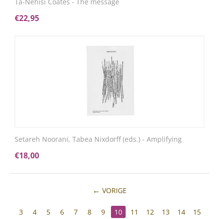
Ta-Nehisi Coates - The message
€
22,95
Setareh Noorani, Tabea Nixdorff (eds.) - Amplifying
€
18,00
VORIGE
3
4
5
6
7
8
9
10
11
12
13
14
15