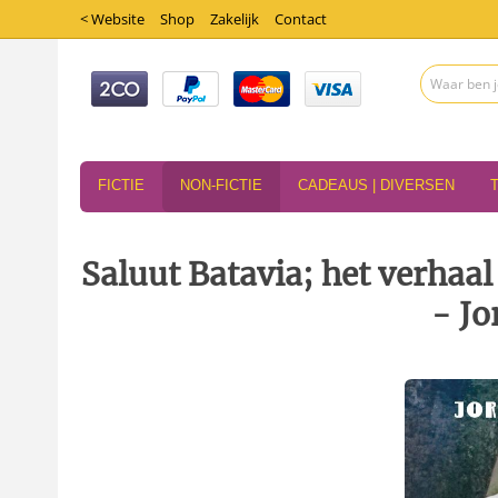
< Website
Shop
Zakelijk
Contact
FICTIE
NON-FICTIE
CADEAUS | DIVERSEN
Saluut Batavia; het verhaa
- Jo