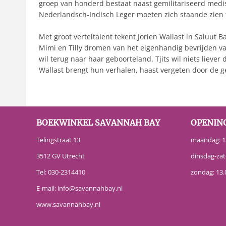
groep van honderd bestaat naast gemilitariseerd medis
Nederlandsch-Indisch Leger moeten zich staande zien t
Met groot verteltalent tekent Jorien Wallast in Saluu
Mimi en Tilly dromen van het eigenhandig bevrijden va
wil terug naar haar geboorteland. Tjits wil niets liev
Wallast brengt hun verhalen, haast vergeten door de ge
BOEKWINKEL SAVANNAH BAY
OPENIN
Telingstraat 13
maandag: 13
3512 GV Utrecht
dinsdag-zat
Tel:
030-2314410
zondag: 13.
E-mail:
info@savannahbay.nl
www.savannahbay.nl