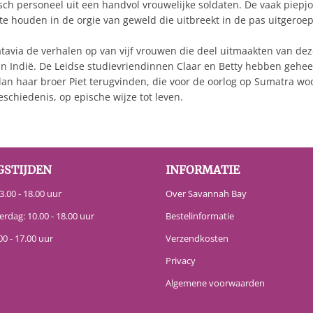
ch personeel uit een handvol vrouwelijke soldaten. De vaak piepj
e houden in de orgie van geweld die uitbreekt in de pas uitgeroe
t Batavia de verhalen op van vijf vrouwen die deel uitmaakten van
n Indië. De Leidse studievriendinnen Claar en Betty hebben gehee
er dan haar broer Piet terugvinden, die voor de oorlog op Sumatra w
schiedenis, op epische wijze tot leven.
GSTIJDEN
INFORMATIE
.00 - 18.00 uur
Over Savannah Bay
erdag: 10.00 - 18.00 uur
Bestelinformatie
00 - 17.00 uur
Verzendkosten
Privacy
Algemene voorwaarden