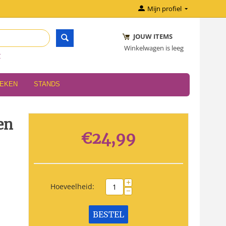
Mijn profiel
JOUW ITEMS
Winkelwagen is leeg
r
OEKEN
STANDS
en
€
24,99
+
Hoeveelheid:
−
BESTEL