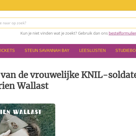
Kun je niet vinden wat je zoekt? Gebruik dan ons
bestelformulie
TICKETS
STEUN SAVANNAH BAY
LEESLIJSTEN
STUDIEB
l van de vrouwelijke KNIL-soldat
rien Wallast