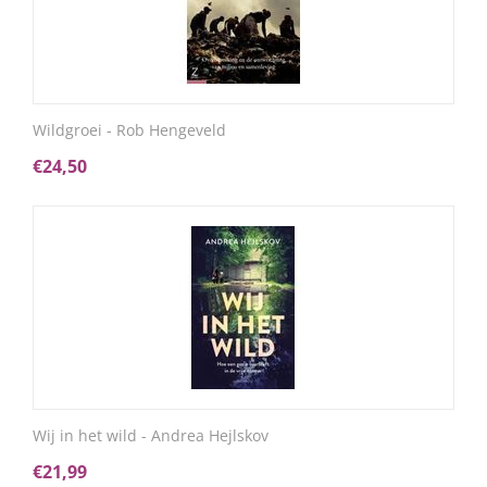
Wildgroei - Rob Hengeveld
€
24,50
Wij in het wild - Andrea Hejlskov
€
21,99