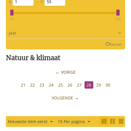
€
–
€
‎€
1
‎€
55
Jaar
Herstel
Natuur & klimaat
VORIGE
21
22
23
24
25
26
27
28
29
30
VOLGENDE
Nieuwste item eerst
15 Per pagina