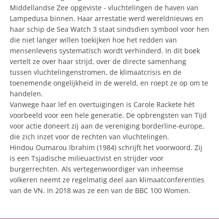
Middellandse Zee opgeviste - vluchtelingen de haven van
Lampedusa binnen. Haar arrestatie werd wereldnieuws en
haar schip de Sea Watch 3 staat sindsdien symbool voor hen
die niet langer willen toekijken hoe het redden van
mensenlevens systematisch wordt verhinderd. In dit boek
vertelt ze over haar strijd, over de directe samenhang
tussen vluchtelingenstromen, de klimaatcrisis en de
toenemende ongelijkheid in de wereld, en roept ze op om te
handelen.
Vanwege haar lef en overtuigingen is Carole Rackete hét
voorbeeld voor een hele generatie. De opbrengsten van Tijd
voor actie doneert zij aan de vereniging borderline-europe,
die zich inzet voor de rechten van vluchtelingen.
Hindou Oumarou Ibrahim (1984) schrijft het voorwoord. Zij
is een Tsjadische milieuactivist en strijder voor
burgerrechten. Als vertegenwoordiger van inheemse
volkeren neemt ze regelmatig deel aan klimaatconferenties
van de VN. In 2018 was ze een van de BBC 100 Women.