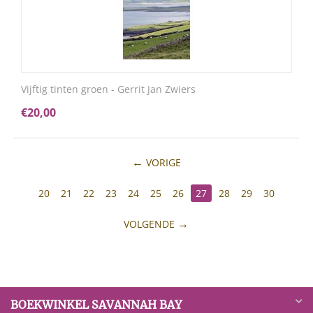
Vijftig tinten groen - Gerrit Jan Zwiers
€
20,00
VORIGE
20
21
22
23
24
25
26
27
28
29
30
VOLGENDE
BOEKWINKEL SAVANNAH BAY