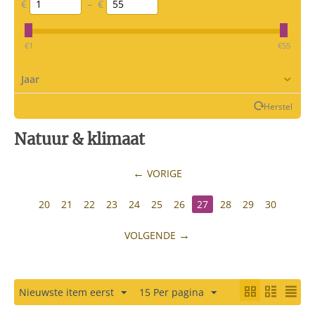
€
–
€
‎€
1
‎€
55
Jaar
Herstel
Natuur & klimaat
VORIGE
20
21
22
23
24
25
26
27
28
29
30
VOLGENDE
Nieuwste item eerst
15 Per pagina