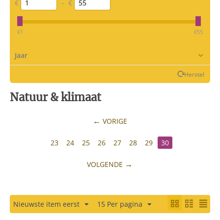
€
–
€
‎€
1
‎€
55
Jaar
Herstel
Natuur & klimaat
VORIGE
23
24
25
26
27
28
29
30
VOLGENDE
Nieuwste item eerst
15 Per pagina