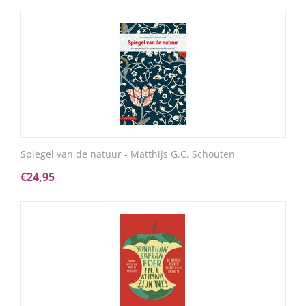
Spiegel van de natuur - Matthijs G.C. Schouten
€
24,95