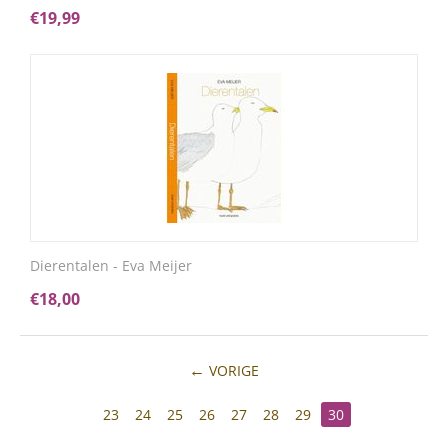
€
19,99
Dierentalen - Eva Meijer
€
18,00
VORIGE
23
24
25
26
27
28
29
30