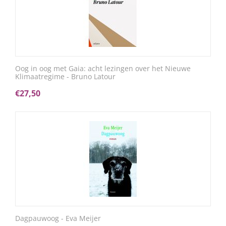
Oog in oog met Gaia: acht lezingen over het Nieuwe
Klimaatregime - Bruno Latour
€
27,50
Dagpauwoog - Eva Meijer