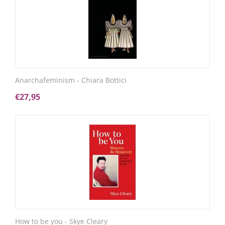
Anarchafeminism - Chiara Bottici
€
27,95
How to be you - Skye Cleary