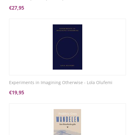
€
27,95
Experiments in Imagining Otherwise - Lola Olufemi
€
19,95