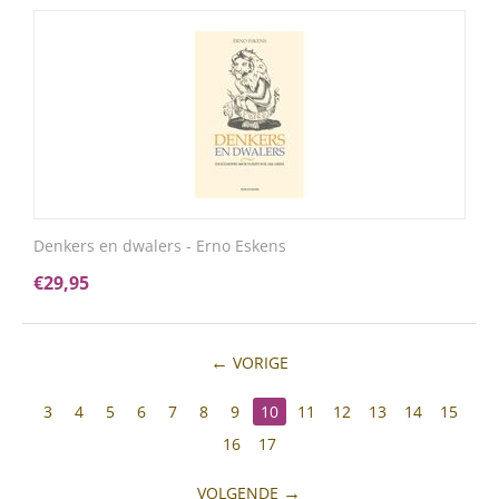
Denkers en dwalers - Erno Eskens
€
29,95
VORIGE
3
4
5
6
7
8
9
10
11
12
13
14
15
16
17
VOLGENDE