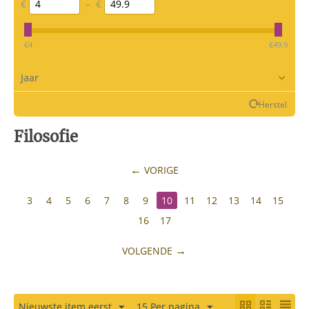
€
–
€
‎€
4
‎€
49.9
Jaar
Herstel
Filosofie
VORIGE
3
4
5
6
7
8
9
10
11
12
13
14
15
16
17
VOLGENDE
Nieuwste item eerst
15 Per pagina