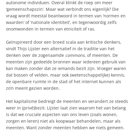
autonome individuen. Overal klinkt de roep om meer
‘gemeenschapszin’. Maar wat verbindt ons eigenlijk? Die
vraag wordt meestal beantwoord in termen van ‘normen en
waarden’ of ‘nationale identiteit’, en tegenwoordig zelfs
onomwonden in termen van etniciteit of ras.
Geïnspireerd door een breed scala aan kritische denkers,
vindt Thijs Lijster een alternatief in de traditie van het
denken over de zogenaamde
commons
, of meenten. De
meenten zijn gedeelde bronnen waar iedereen gebruik van
kan maken zonder dat ze iemands bezit zijn. Vroeger waren
dat bossen of velden, maar ook (wetenschappelijke) kennis,
de openbare ruimte in de stad of het internet kunnen als
zo’n meent gezien worden.
Het kapitalisme bedreigt de meenten en verandert ze steeds
weer in (privé)bezit. Lijster laat zien waarom het van belang
is dat we cruciale aspecten van ons leven (zoals wonen,
zorgen en leren) niet als koopwaar behandelen, maar als
meenten. Want zonder meenten hebben we niets gemeen.