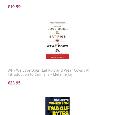
€
19,99
Why We Love Dogs, Eat Pigs and Wear Cows : An
Introduction to Carnism ~ Melanie Joy
€
23,95