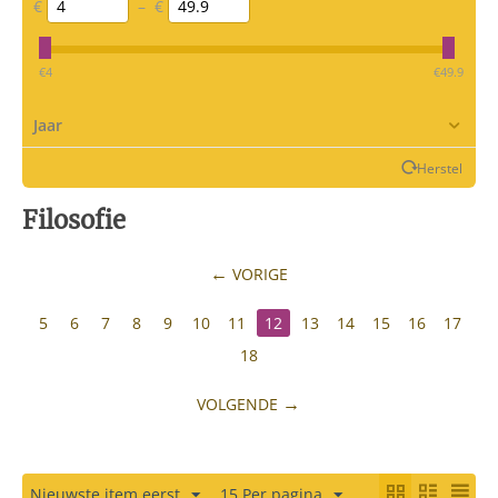
€
–
€
‎€
4
‎€
49.9
Jaar
Herstel
Filosofie
VORIGE
5
6
7
8
9
10
11
12
13
14
15
16
17
18
VOLGENDE
Nieuwste item eerst
15 Per pagina