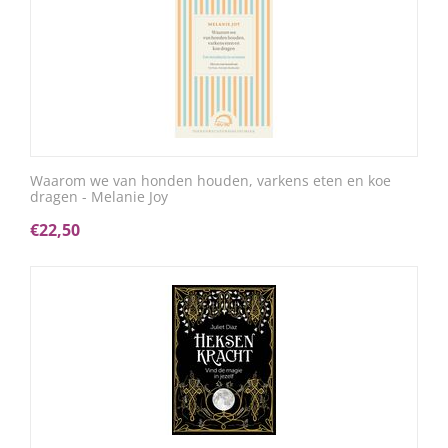
Waarom we van honden houden, varkens eten en koe
dragen - Melanie Joy
€
22,50