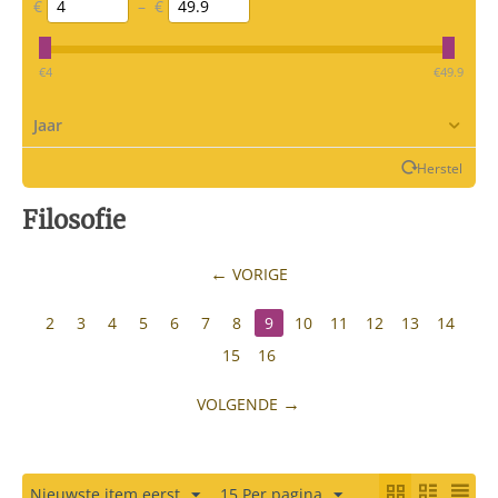
€
–
€
‎€
4
‎€
49.9
Jaar
Herstel
Filosofie
VORIGE
2
3
4
5
6
7
8
9
10
11
12
13
14
15
16
VOLGENDE
Nieuwste item eerst
15 Per pagina