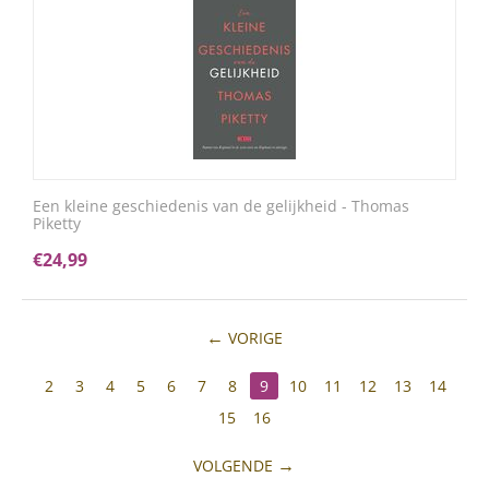
Een kleine geschiedenis van de gelijkheid - Thomas
Piketty
€
24,99
VORIGE
2
3
4
5
6
7
8
9
10
11
12
13
14
15
16
VOLGENDE