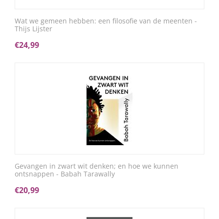
Wat we gemeen hebben: een filosofie van de meenten -
Thijs Lijster
€
24,99
Gevangen in zwart wit denken; en hoe we kunnen
ontsnappen - Babah Tarawally
€
20,99