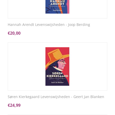
​Hannah Arendt Levenswijsheden - Joop Berding
€
20,00
​Søren Kierkegaard Levenswijsheden - Geert Jan Blanken
€
24,99