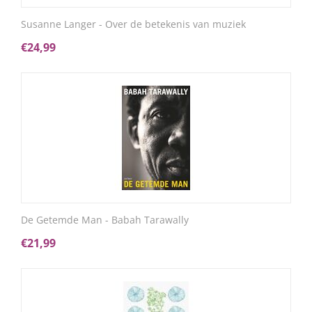
Susanne Langer - Over de betekenis van muziek
€
24,99
De Getemde Man - Babah Tarawally
€
21,99