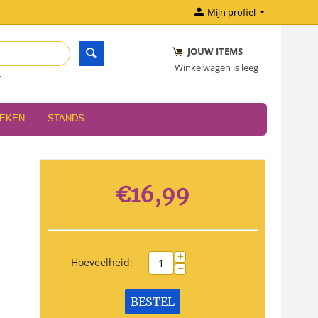
Mijn profiel
JOUW ITEMS
Winkelwagen is leeg
r
OEKEN
STANDS
€
16,99
+
Hoeveelheid:
−
BESTEL