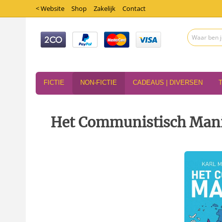
< Website
Shop
Zakelijk
Contact
FICTIE
NON-FICTIE
CADEAUS | DIVERSEN
Het Communistisch Manife