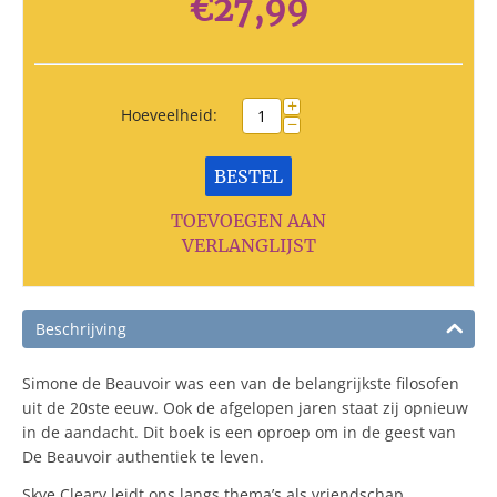
€
27,99
+
Hoeveelheid:
−
BESTEL
TOEVOEGEN AAN
VERLANGLIJST
Beschrijving
Simone de Beauvoir was een van de belangrijkste filosofen
uit de 20ste eeuw. Ook de afgelopen jaren staat zij opnieuw
in de aandacht. Dit boek is een oproep om in de geest van
De Beauvoir authentiek te leven.
Skye Cleary leidt ons langs thema’s als vriendschap,