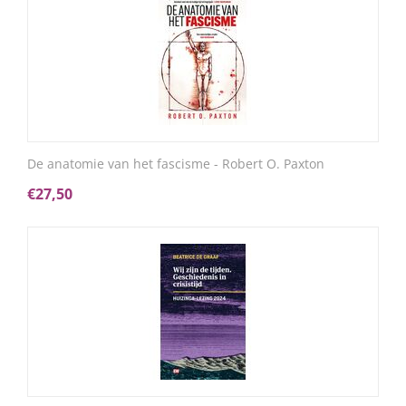
De anatomie van het fascisme - Robert O. Paxton
€
27,50