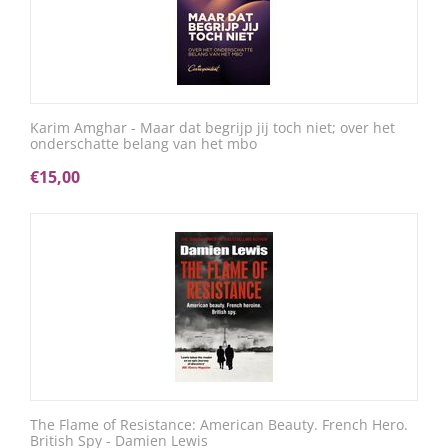
Karim Amghar - Maar dat begrijp jij toch niet; over het
onderschatte belang van het mbo
€
15,00
The Flame of Resistance: American Beauty. French Hero.
British Spy - Damien Lewis