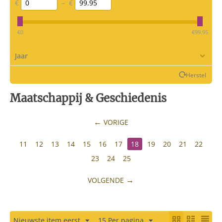
€
–
€
‎€
0
‎€
99.95
Jaar
Herstel
Maatschappij & Geschiedenis
VORIGE
11
12
13
14
15
16
17
18
19
20
21
22
23
24
25
VOLGENDE
Nieuwste item eerst
15 Per pagina