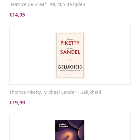
Beatrice de Graaf - Wij zijn de tijden
€
14,95
Thomas Piketty, Michael Sander - Gelijkheid
€
19,99