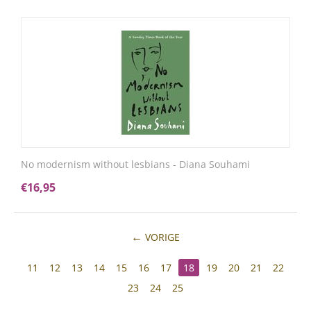
No modernism without lesbians - Diana Souhami
€
16,95
VORIGE
11
12
13
14
15
16
17
18
19
20
21
22
23
24
25