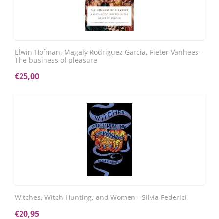
Elwin Hofman, Magaly Rodriguez Garcia, Pieter Vanhees -
The business of pleasure
€
25,00
Witches, Witch-Hunting, and Women - Silvia Federici
€
20,95