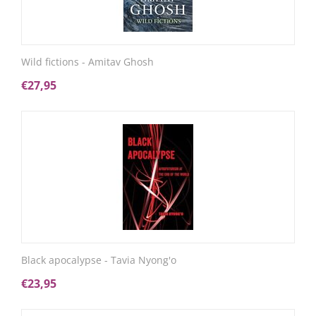
Wild fictions - Amitav Ghosh
€
27,95
Black apocalypse - Tavia Nyong'o
€
23,95