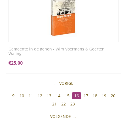
Gemeente in de genen - Wim Voermans & Geerten
Waling
€
25,00
VORIGE
9
10
11
12
13
14
15
16
17
18
19
20
21
22
23
VOLGENDE