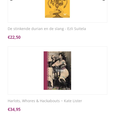
De stinkende durian en de slang - Ezli Suitela
€
22,50
Harlots, Whores & Hackabouts ~ Kate Lister
€
34,95