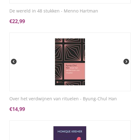
De wereld in 48 stukken - Menno Hartman
€
22,99
Over het verdwijnen van rituelen - Byung-Chul Han
€
14,99