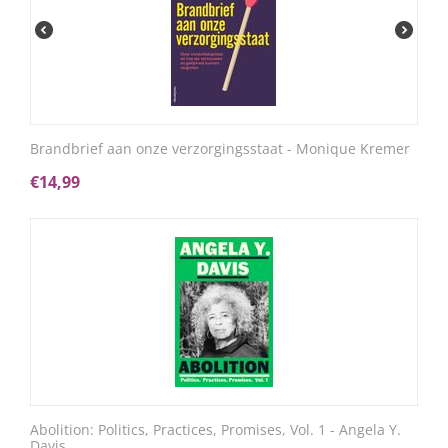
Brandbrief aan onze verzorgingsstaat - Monique Kremer
€
14,99
Abolition: Politics, Practices, Promises, Vol. 1 - Angela Y.
Davis