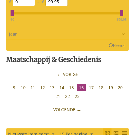
€
–
€
‎€
0
‎€
99.95
Jaar
Herstel
Maatschappij & Geschiedenis
VORIGE
9
10
11
12
13
14
15
16
17
18
19
20
21
22
23
VOLGENDE
Nieuwste item eerst
15 Per pagina