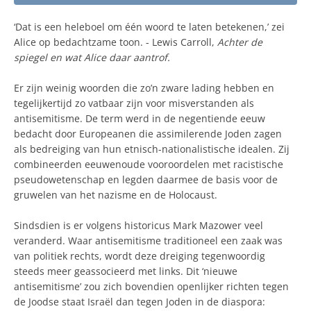
‘Dat is een heleboel om één woord te laten betekenen,’ zei
Alice op bedachtzame toon. - Lewis Carroll,
Achter de
spiegel en wat Alice daar aantrof.
Er zijn weinig woorden die zo’n zware lading hebben en
tegelijkertijd zo vatbaar zijn voor misverstanden als
antisemitisme. De term werd in de negentiende eeuw
bedacht door Europeanen die assimilerende Joden zagen
als bedreiging van hun etnisch-nationalistische idealen. Zij
combineerden eeuwenoude vooroordelen met racistische
pseudowetenschap en legden daarmee de basis voor de
gruwelen van het nazisme en de Holocaust.
Sindsdien is er volgens historicus Mark Mazower veel
veranderd. Waar antisemitisme traditioneel een zaak was
van politiek rechts, wordt deze dreiging tegenwoordig
steeds meer geassocieerd met links. Dit ‘nieuwe
antisemitisme’ zou zich bovendien openlijker richten tegen
de Joodse staat Israël dan tegen Joden in de diaspora: