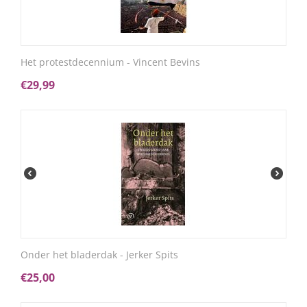
Het protestdecennium - Vincent Bevins
€
29,99
Onder het bladerdak - Jerker Spits
€
25,00