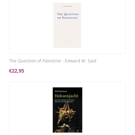
The Question of Palestine - Edward W. Said
€
22,95