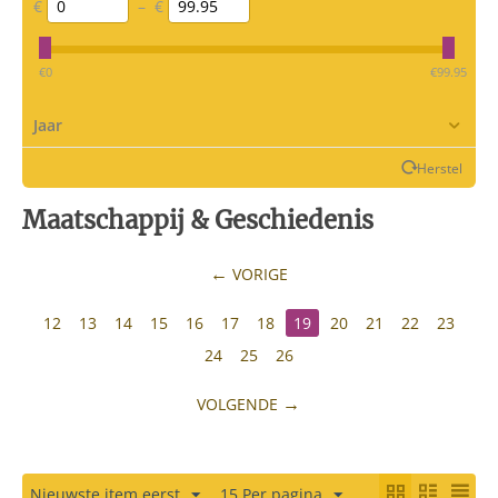
€
–
€
‎€
0
‎€
99.95
Jaar
Herstel
Maatschappij & Geschiedenis
VORIGE
12
13
14
15
16
17
18
19
20
21
22
23
24
25
26
VOLGENDE
Nieuwste item eerst
15 Per pagina