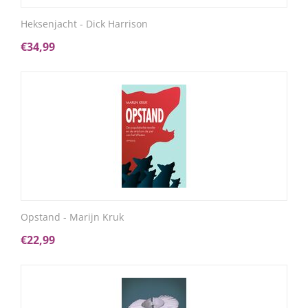
Heksenjacht - Dick Harrison
€
34,99
Opstand - Marijn Kruk
€
22,99