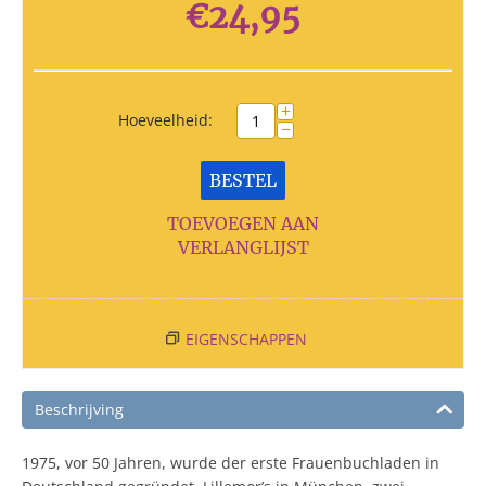
€
24,95
+
Hoeveelheid:
−
BESTEL
TOEVOEGEN AAN
VERLANGLIJST
EIGENSCHAPPEN
Beschrijving
1975, vor 50 Jahren, wurde der erste Frauenbuchladen in