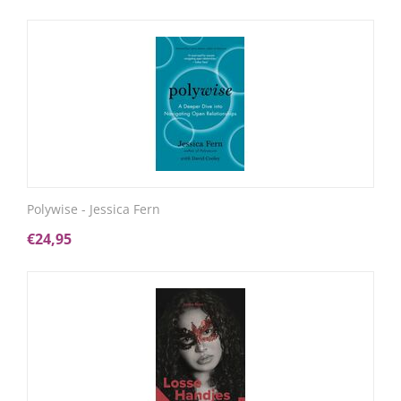
Polywise - Jessica Fern
€
24,95