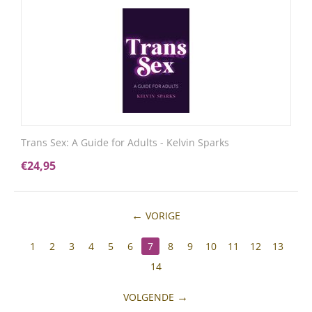
Trans Sex: A Guide for Adults - Kelvin Sparks
€
24,95
VORIGE
1
2
3
4
5
6
7
8
9
10
11
12
13
14
VOLGENDE