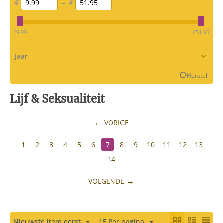
€
–
€
‎€
9.99
‎€
51.95
Jaar
Herstel
Lijf & Seksualiteit
VORIGE
1
2
3
4
5
6
7
8
9
10
11
12
13
14
VOLGENDE
Nieuwste item eerst
15 Per pagina