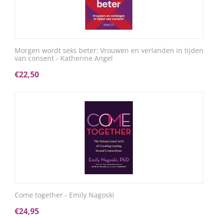
Morgen wordt seks beter: Vrouwen en verlanden in tijden
van consent - Katherine Angel
€
22,50
Come together - Emily Nagoski
€
24,95