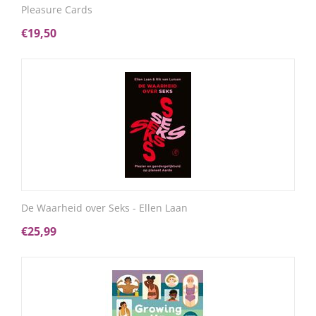
Pleasure Cards
€
19,50
De Waarheid over Seks - Ellen Laan
€
25,99