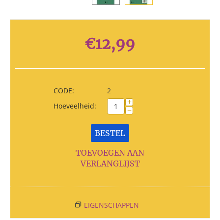
€
12,99
CODE:
2
+
Hoeveelheid:
−
BESTEL
TOEVOEGEN AAN
VERLANGLIJST
EIGENSCHAPPEN