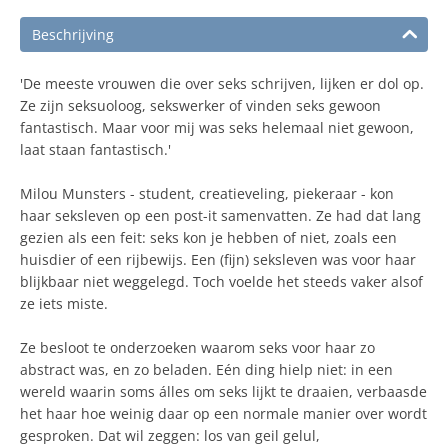
Beschrijving
'De meeste vrouwen die over seks schrijven, lijken er dol op.
Ze zijn seksuoloog, sekswerker of vinden seks gewoon
fantastisch. Maar voor mij was seks helemaal niet gewoon,
laat staan fantastisch.'
Milou Munsters - student, creatieveling, piekeraar - kon
haar seksleven op een post-it samenvatten. Ze had dat lang
gezien als een feit: seks kon je hebben of niet, zoals een
huisdier of een rijbewijs. Een (fijn) seksleven was voor haar
blijkbaar niet weggelegd. Toch voelde het steeds vaker alsof
ze iets miste.
Ze besloot te onderzoeken waarom seks voor haar zo
abstract was, en zo beladen. Eén ding hielp niet: in een
wereld waarin soms álles om seks lijkt te draaien, verbaasde
het haar hoe weinig daar op een normale manier over wordt
gesproken. Dat wil zeggen: los van geil gelul,