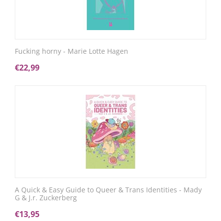
Fucking horny - Marie Lotte Hagen
€
22,99
A Quick & Easy Guide to Queer & Trans Identities - Mady
G & J.r. Zuckerberg
€
13,95