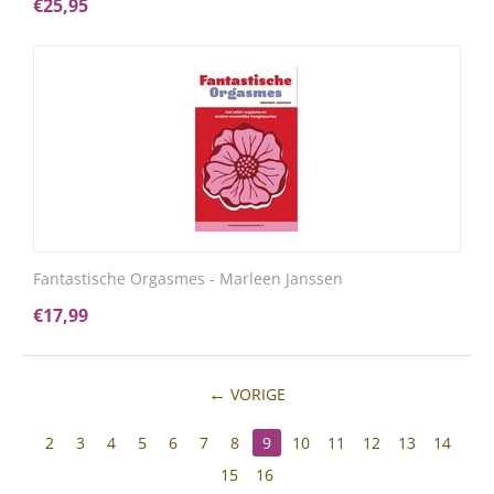
€
25,95
Fantastische Orgasmes - Marleen Janssen
€
17,99
VORIGE
2
3
4
5
6
7
8
9
10
11
12
13
14
15
16