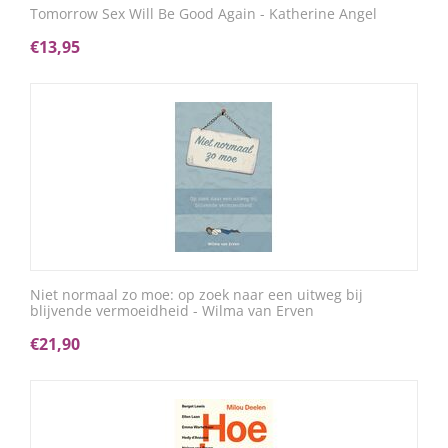
Tomorrow Sex Will Be Good Again - Katherine Angel
€
13,95
Niet normaal zo moe: op zoek naar een uitweg bij
blijvende vermoeidheid - Wilma van Erven
€
21,90