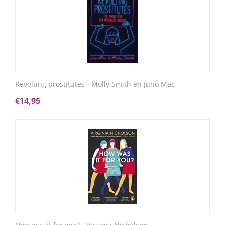
Revolting prostitutes - Molly Smith en Juno Mac
€
14,95