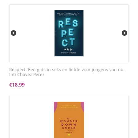
Respect: Een gids in seks en liefde voor jongens van nu -
Inti Chavez Perez
€
18,99