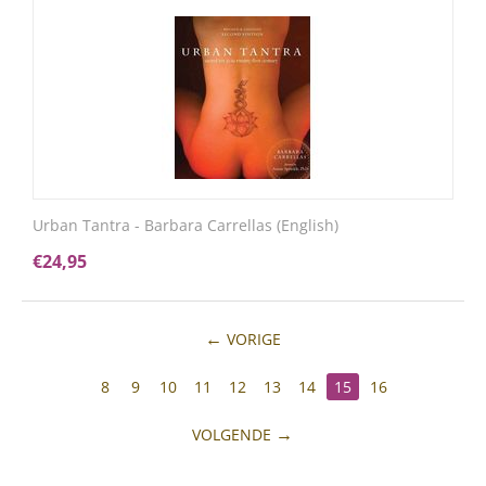
Urban Tantra - Barbara Carrellas (English)
€
24,95
VORIGE
8
9
10
11
12
13
14
15
16
VOLGENDE