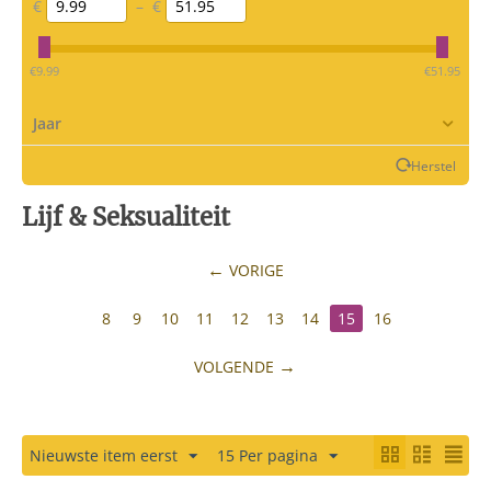
€
–
€
‎€
9.99
‎€
51.95
Jaar
Herstel
Lijf & Seksualiteit
VORIGE
8
9
10
11
12
13
14
15
16
VOLGENDE
Nieuwste item eerst
15 Per pagina