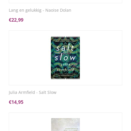
Lang en gelukkig - Naoise Dolan
€
22,99
Julia Armfield - Salt Slow
€
14,95