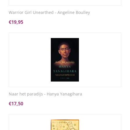
Warrior Girl Unearthed - Angeline Boulley
€
19,95
Naar het paradijs - Hanya Yanagihara
€
17,50