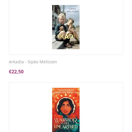
Arkadia - Sipko Melissen
€
22,50