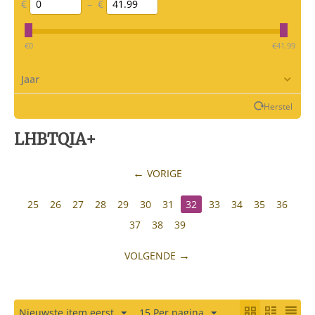
€
–
€
‎€
0
‎€
41.99
Jaar
Herstel
LHBTQIA+
VORIGE
25
26
27
28
29
30
31
32
33
34
35
36
37
38
39
VOLGENDE
Nieuwste item eerst
15 Per pagina