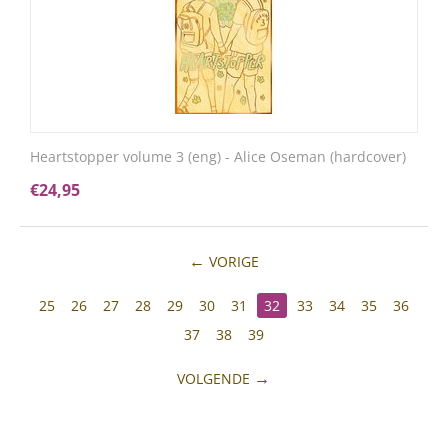
Heartstopper volume 3 (eng) - Alice Oseman (hardcover)
€
24,95
VORIGE
25
26
27
28
29
30
31
32
33
34
35
36
37
38
39
VOLGENDE