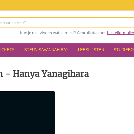
Kun je niet vinden wat je zoekt? Gebruik dan ons
bestelformulie
TICKETS
STEUN SAVANNAH BAY
LEESLIJSTEN
STUDIEB
en - Hanya Yanagihara