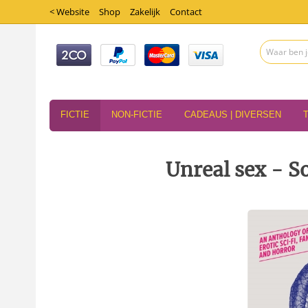
< Website
Shop
Zakelijk
Contact
FICTIE
NON-FICTIE
CADEAUS | DIVERSEN
Unreal sex - 