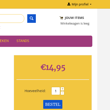
Mijn profiel
JOUW ITEMS
Winkelwagen is leeg
r
OEKEN
STANDS
€
14,95
+
Hoeveelheid:
−
BESTEL