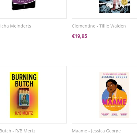
icha Meinderts
Clementine - Tillie Walden
€
19,95
Butch - R/B Mertz
Maame - Jessica George