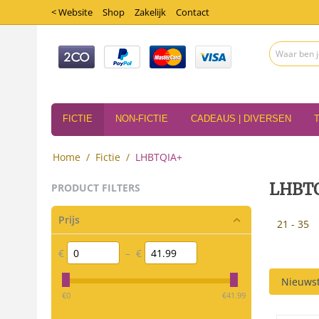
< Website
Shop
Zakelijk
Contact
FICTIE
NON-FICTIE
CADEAUS | DIVERSEN
Home
/
Fictie
/
LHBTQIA+
LHBT
PRODUCT FILTERS
Prijs
21 - 35
€
–
€
Nieuwst
‎€
0
‎€
41.99