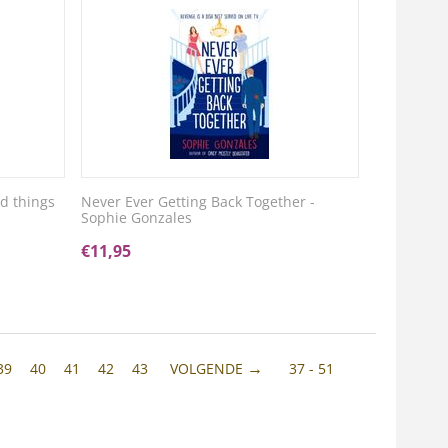
d things
Never Ever Getting Back Together -
Sophie Gonzales
€
11,95
39
40
41
42
43
VOLGENDE
37 - 51