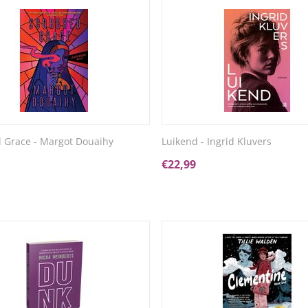
 Grace - Margot Douaihy
Luikend - Ingrid Kluvers
€
22,99