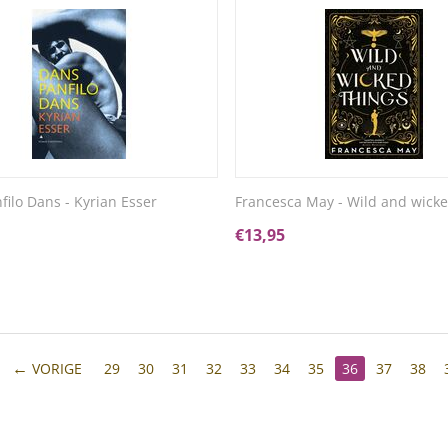
filo Dans - Kyrian Esser
Francesca May - Wild and wicke
€
13,95
VORIGE
29
30
31
32
33
34
35
36
37
38