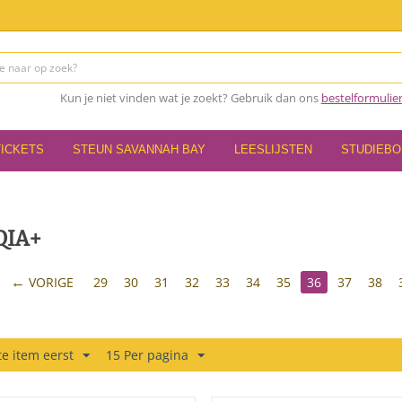
Kun je niet vinden wat je zoekt? Gebruik dan ons
bestelformulie
TICKETS
STEUN SAVANNAH BAY
LEESLIJSTEN
STUDIEB
QIA+
VORIGE
29
30
31
32
33
34
35
36
37
38
e item eerst
15 Per pagina