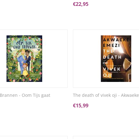
€
22,95
 Brannen - Oom Tijs gaat
The death of vivek oji - Akwaek
€
15,99