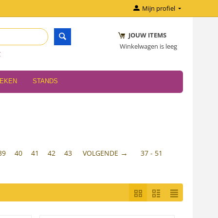
Mijn profiel
JOUW ITEMS
Winkelwagen is leeg
r
OEKEN
STANDS
39
40
41
42
43
VOLGENDE
37 - 51