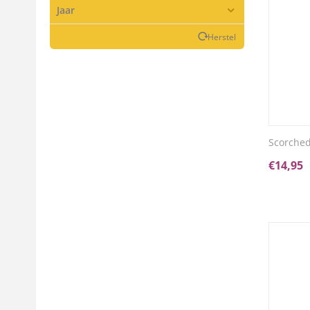
Jaar
Herstel
Scorched
€
14,95