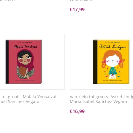
€
17,99
 tot groots. Malala Yousafzai -
Van klein tot groots. Astrid Lind
abel Sánchez Vegara
Maria Isabel Sánchez Vegara
€
16,99