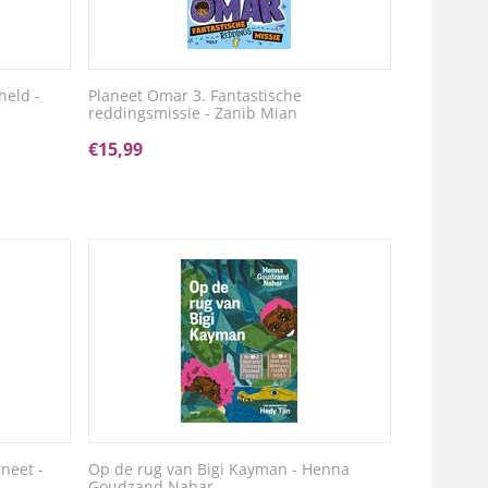
held -
Planeet Omar 3. Fantastische
reddingsmissie - Zanib Mian
€
15,99
neet -
Op de rug van Bigi Kayman - Henna
Goudzand Nahar