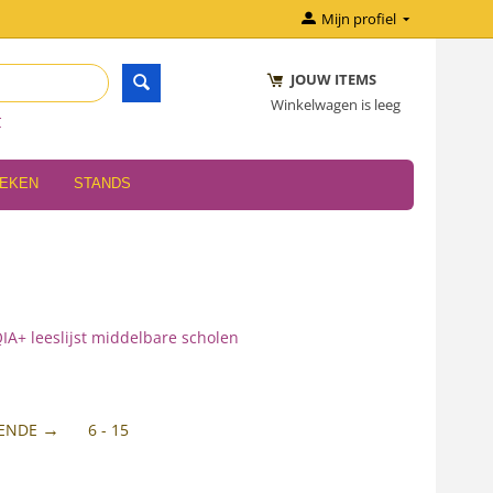
Mijn profiel
JOUW ITEMS
Winkelwagen is leeg
r
OEKEN
STANDS
IA+ leeslijst middelbare scholen
ENDE
6 - 15