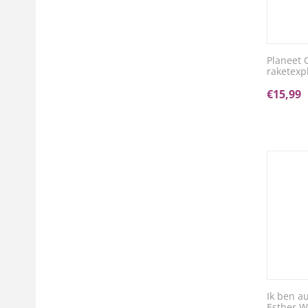
Planeet 
raketexp
€
15,99
Ik ben a
Esther W