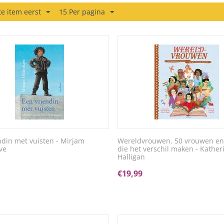
e item eerst
15 Per pagina
ndin met vuisten - Mirjam
Wereldvrouwen. 50 vrouwen en
ve
die het verschil maken - Kather
Halligan
€
19,99