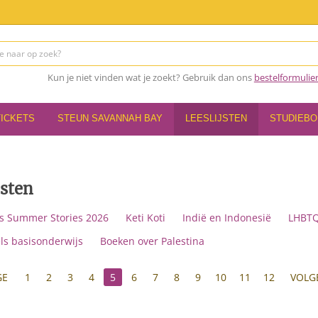
Kun je niet vinden wat je zoekt? Gebruik dan ons
bestelformulie
TICKETS
STEUN SAVANNAH BAY
LEESLIJSTEN
STUDIEB
jsten
s Summer Stories 2026
Keti Koti
Indië en Indonesië
LHBTQ
tels basisonderwijs
Boeken over Palestina
GE
1
2
3
4
5
6
7
8
9
10
11
12
VOLG