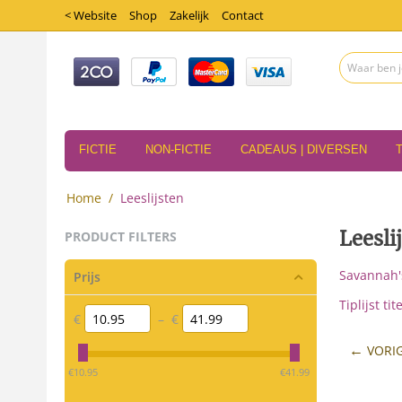
< Website
Shop
Zakelijk
Contact
FICTIE
NON-FICTIE
CADEAUS | DIVERSEN
Home
/
Leeslijsten
Leesli
PRODUCT FILTERS
Savannah'
Prijs
Tiplijst ti
€
–
€
VORI
‎€
10.95
‎€
41.99