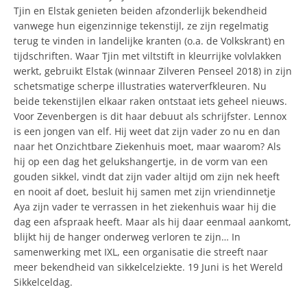
Tjin en Elstak genieten beiden afzonderlijk bekendheid
vanwege hun eigenzinnige tekenstijl, ze zijn regelmatig
terug te vinden in landelijke kranten (o.a. de Volkskrant) en
tijdschriften. Waar Tjin met viltstift in kleurrijke volvlakken
werkt, gebruikt Elstak (winnaar Zilveren Penseel 2018) in zijn
schetsmatige scherpe illustraties waterverfkleuren. Nu
beide tekenstijlen elkaar raken ontstaat iets geheel nieuws.
Voor Zevenbergen is dit haar debuut als schrijfster. Lennox
is een jongen van elf. Hij weet dat zijn vader zo nu en dan
naar het Onzichtbare Ziekenhuis moet, maar waarom? Als
hij op een dag het gelukshangertje, in de vorm van een
gouden sikkel, vindt dat zijn vader altijd om zijn nek heeft
en nooit af doet, besluit hij samen met zijn vriendinnetje
Aya zijn vader te verrassen in het ziekenhuis waar hij die
dag een afspraak heeft. Maar als hij daar eenmaal aankomt,
blijkt hij de hanger onderweg verloren te zijn… In
samenwerking met IXL, een organisatie die streeft naar
meer bekendheid van sikkelcelziekte. 19 Juni is het Wereld
Sikkelceldag.