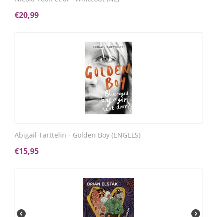
€
20,99
Abigail Tarttelin - Golden Boy (ENGELS)
€
15,95