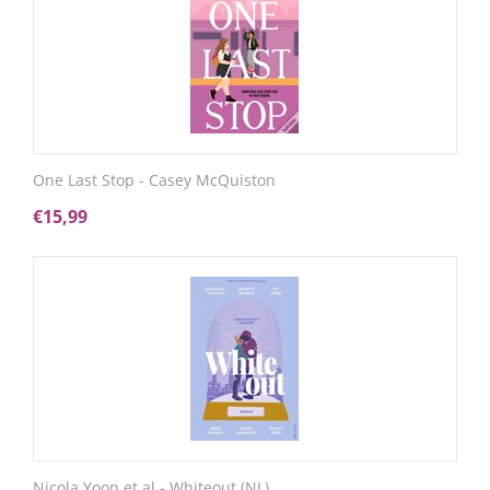
One Last Stop - Casey McQuiston
€
15,99
Nicola Yoon et al - Whiteout (NL)