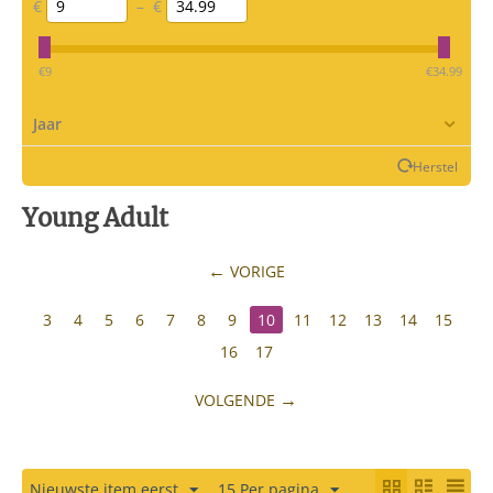
€
–
€
‎€
9
‎€
34.99
Jaar
Herstel
Young Adult
VORIGE
3
4
5
6
7
8
9
10
11
12
13
14
15
16
17
VOLGENDE
Nieuwste item eerst
15 Per pagina