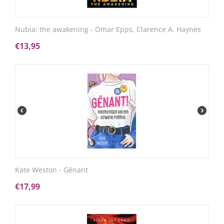
Nubia: the awakening - Omar Epps, Clarence A. Haynes
€
13,95
Kate Weston - Gênant
€
17,99