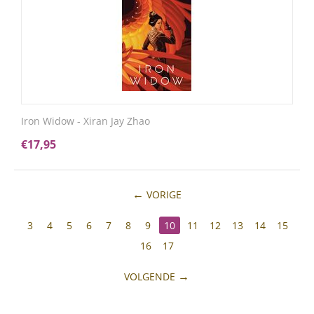
Iron Widow - Xiran Jay Zhao
€
17,95
VORIGE
3
4
5
6
7
8
9
10
11
12
13
14
15
16
17
VOLGENDE