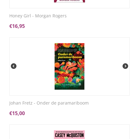
Honey Girl - Morgan Rogers
€
16,95
Johan Fretz - Onder de paramariboom
€
15,00