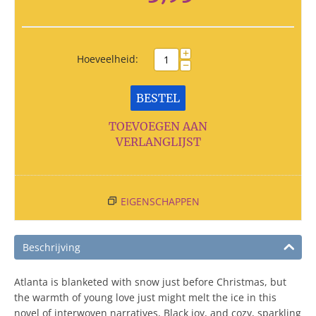
+
Hoeveelheid:
−
BESTEL
TOEVOEGEN AAN
VERLANGLIJST
EIGENSCHAPPEN
Beschrijving
Atlanta is blanketed with snow just before Christmas, but
the warmth of young love just might melt the ice in this
novel of interwoven narratives, Black joy, and cozy, sparkling